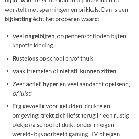
bij jouw kind? Grote kans dat jouw kind dan
worstelt met spanningen en prikkels. Dan is een
bijtketting
écht het proberen waard:
Veel
nagelbijten
, op pennen/potloden bijten,
kapotte kleding, …
Rusteloos
op school en/of thuis
Vaak friemelen of
niet stil kunnen zitten
Zeer actief,
hyper
en veel aandacht opeisend,
of juist:
Erg gevoelig voor geluiden, drukte en
omgeving:
trekt zich liefst terug
in een rustig
plekje na school of duikt onder in eigen
wereld- bijvoorbeeld gaming, TV of eigen