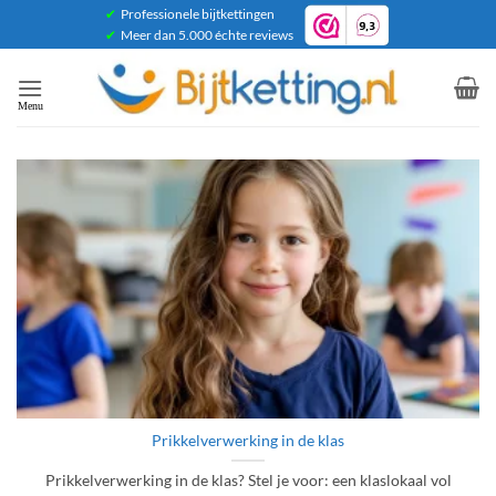
Ga
✔
Professionele bijtkettingen
✔
Meer dan 5.000 échte reviews
naar
inhoud
Prikkelverwerking in de klas
Prikkelverwerking in de klas? Stel je voor: een klaslokaal vol