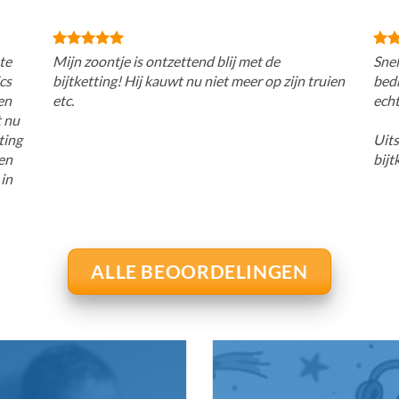
te
Mijn zoontje is ontzettend blij met de
Snel
cs
bijtketting! Hij kauwt nu niet meer op zijn truien
bedr
en
etc.
echt
t nu
ting
Uits
den
bijt
 in
ALLE BEOORDELINGEN