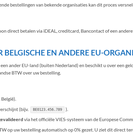
ende bestellingen van bekende organisaties kan dit proces versne
oon direct betalen via iDEAL, creditcard, Bancontact of een ander
 BELGISCHE EN ANDERE EU-ORGANI
 of een ander EU-land (buiten Nederland) en beschikt u over ee
andse BTW over uw bestelling.
 België).
erschijnt (bijv.
).
BE0123.456.789
evalideerd
via het officiële VIES-systeem van de Europese Commi
W op uw bestelling automatisch op 0% gezet. U ziet dit direct ter