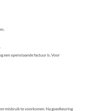
en.
.
 nog een openstaande factuur is. Voor
ij om misbruik te voorkomen. Na goedkeuring