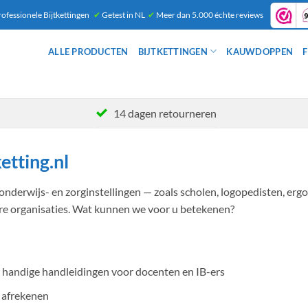
ofessionele Bijtkettingen
✔
Getest in NL
✔
Meer dan 5.000 échte reviews
ALLE PRODUCTEN
BIJTKETTINGEN
KAUWDOPPEN
F
14 dagen retourneren
ketting.nl
onderwijs- en zorginstellingen — zoals scholen, logopedisten, erg
re organisaties. Wat kunnen we voor u betekenen?
handige handleidingen voor docenten en IB-ers
 afrekenen