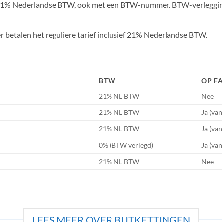
d 21% Nederlandse BTW, ook met een BTW-nummer. BTW-verlegging g
betalen het reguliere tarief inclusief 21% Nederlandse BTW.
BTW
OP F
21% NL BTW
Nee
21% NL BTW
Ja (va
21% NL BTW
Ja (va
0% (BTW verlegd)
Ja (va
21% NL BTW
Nee
LEES MEER OVER BIJTKETTINGEN