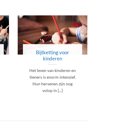
Bijtketting voor
Bijtket
kinderen
volwa
Het leven van kinderen en
Betrap jij 
tieners is enorm intensief.
vaak op dat 
Hun hersenen zijn nog
of zien je 
volop in [...]