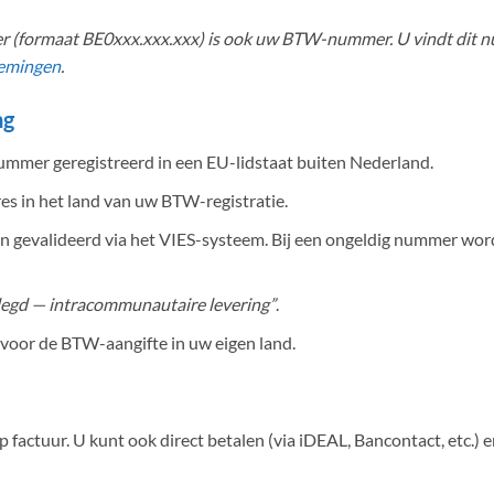
 (formaat BE0xxx.xxx.xxx) is ook uw BTW-nummer. U vindt dit n
emingen
.
ng
nummer geregistreerd in een EU-lidstaat buiten Nederland.
s in het land van uw BTW-registratie.
gevalideerd via het VIES-systeem. Bij een ongeldig nummer wor
egd — intracommunautaire levering”
.
 voor de BTW-aangifte in uw eigen land.
factuur. U kunt ook direct betalen (via iDEAL, Bancontact, etc.) en