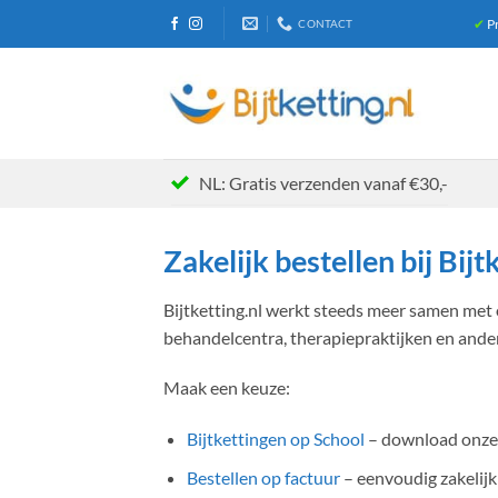
Ga
✔
Pr
CONTACT
naar
inhoud
NL: Gratis verzenden vanaf €30,-
Zakelijk bestellen bij Bijt
Bijtketting.nl werkt steeds meer samen met 
behandelcentra, therapiepraktijken en ande
Maak een keuze:
Bijtkettingen op School
– download onze 
Bestellen op factuur
– eenvoudig zakelijk