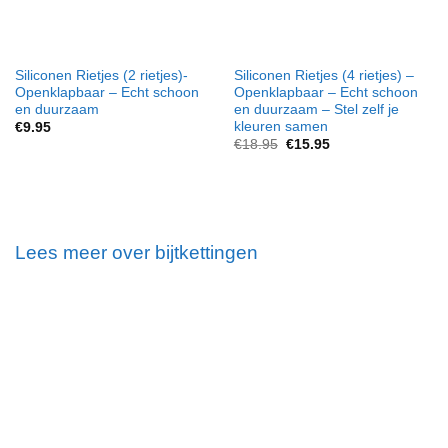
Siliconen Rietjes (2 rietjes)-
Siliconen Rietjes (4 rietjes) –
Openklapbaar – Echt schoon
Openklapbaar – Echt schoon
en duurzaam
en duurzaam – Stel zelf je
kleuren samen
€
9.95
Oorspronkelijke
Huidige
€
18.95
€
15.95
prijs
prijs
was:
is:
€18.95.
€15.95.
Lees meer over bijtkettingen