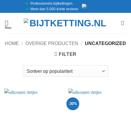
Ga
✔
Professionele bijtkettingen
✔
Meer dan 5.000 échte reviews
naar
inhoud
HOME
/
OVERIGE PRODUCTEN
/
UNCATEGORIZED
FILTER
-30%