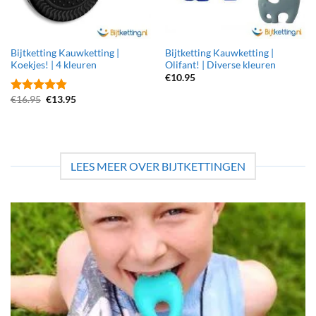
Bijtketting Kauwketting |
Bijtketting Kauwketting |
Koekjes! | 4 kleuren
Olifant! | Diverse kleuren
€
10.95
Oorspronkelijke
Huidige
€
16.95
€
13.95
Gewaardeerd
prijs
prijs
4.8
uit 5
was:
is:
€16.95.
€13.95.
LEES MEER OVER BIJTKETTINGEN