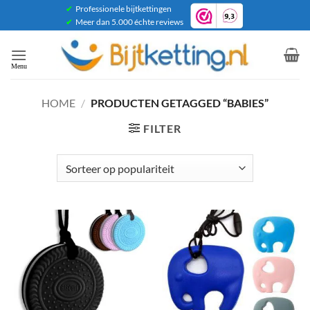
Ga
✔
Professionele bijtkettingen
✔
Meer dan 5.000 échte reviews
naar
inhoud
HOME
/
PRODUCTEN GETAGGED “BABIES”
FILTER