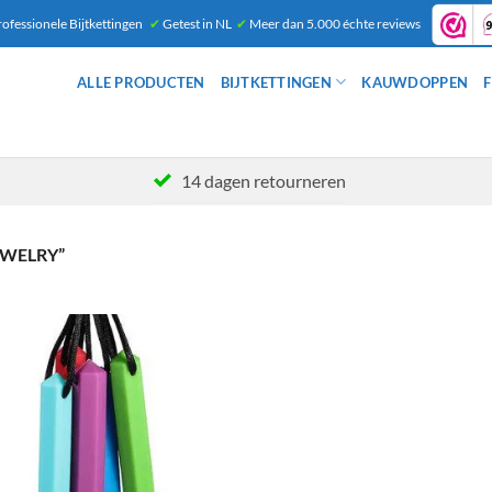
ofessionele Bijtkettingen
✔
Getest in NL
✔
Meer dan 5.000 échte reviews
ALLE PRODUCTEN
BIJTKETTINGEN
KAUWDOPPEN
F
14 dagen retourneren
WELRY”