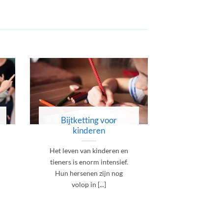
Bijtketting voor
Bijtket
kinderen
volwa
Het leven van kinderen en
Betrap jij 
tieners is enorm intensief.
vaak op dat 
Hun hersenen zijn nog
of zien je 
volop in [...]