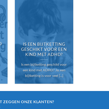
WAT 
D
ALTERNA
IS EEN BIJTKETTING
EEN BIJ
GESCHIKT VOOR EEN
KIND MET ADHD?
Is er een alte
Is een bijtketting geschikt voor
bijtketting? 
een kind met ADHD? Ja, een
voortdurend s
bijtketting is voor veel [...]
[
T ZEGGEN ONZE KLANTEN?