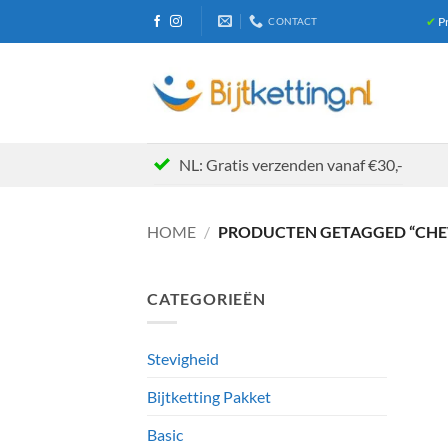
Ga
✔
Pr
CONTACT
naar
inhoud
NL: Gratis verzenden vanaf €30,-
HOME
/
PRODUCTEN GETAGGED “CHE
CATEGORIEËN
Stevigheid
Bijtketting Pakket
Basic