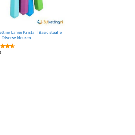
etting Lange Kristal | Basic staafje
| Diverse kleuren
5
ardeerd
uit 5