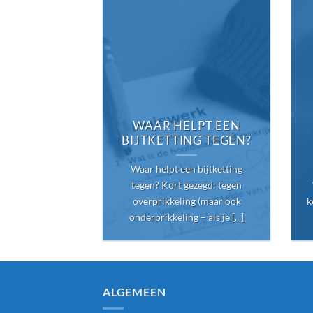
WAAR HELPT EEN
BIJTKETTING TEGEN?
Waar helpt een bijtketting
tegen? Kort gezegd: tegen
overprikkeling (maar ook
k
onderprikkeling – als je [...]
ALGEMEEN