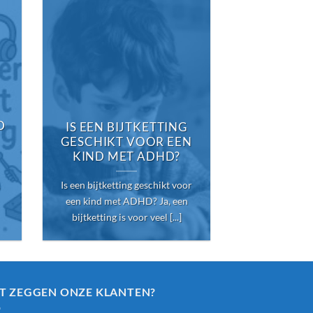
WAT 
D
ALTERNA
IS EEN BIJTKETTING
EEN BIJ
GESCHIKT VOOR EEN
KIND MET ADHD?
Is er een alte
Is een bijtketting geschikt voor
bijtketting? 
een kind met ADHD? Ja, een
voortdurend s
bijtketting is voor veel [...]
[
T ZEGGEN ONZE KLANTEN?