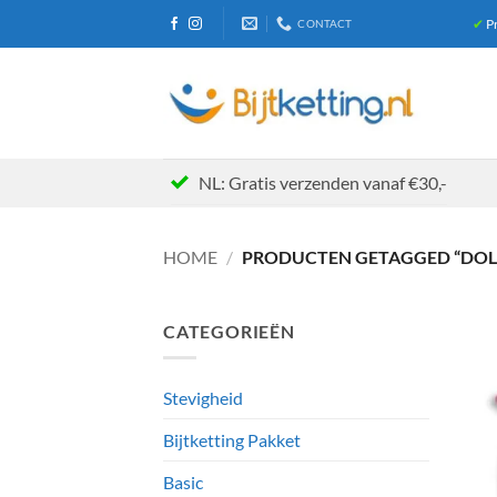
Ga
✔
Pr
CONTACT
naar
inhoud
NL: Gratis verzenden vanaf €30,-
HOME
/
PRODUCTEN GETAGGED “DOLF
CATEGORIEËN
Stevigheid
Bijtketting Pakket
Basic