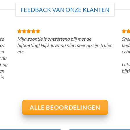
FEEDBACK VAN ONZE KLANTEN
te
Mijn zoontje is ontzettend blij met de
Snel
cs
bijtketting! Hij kauwt nu niet meer op zijn truien
bedr
en
etc.
echt
t nu
ting
Uits
den
bijt
 in
ALLE BEOORDELINGEN