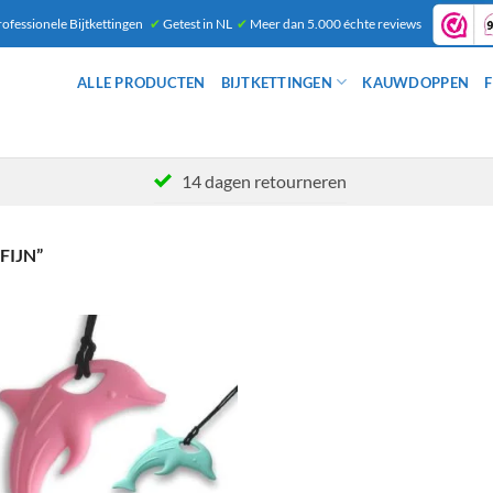
ofessionele Bijtkettingen
✔
Getest in NL
✔
Meer dan 5.000 échte reviews
ALLE PRODUCTEN
BIJTKETTINGEN
KAUWDOPPEN
F
14 dagen retourneren
IJN”