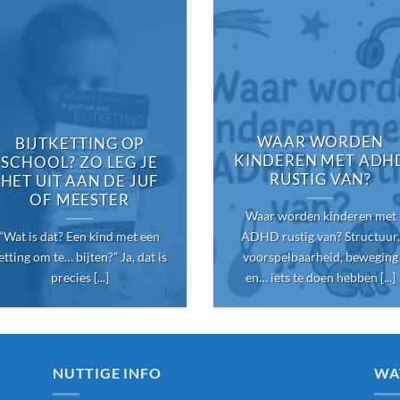
WAAR WORDEN
BIJTKETTING OP
KINDEREN MET ADH
SCHOOL? ZO LEG JE
RUSTIG VAN?
HET UIT AAN DE JUF
OF MEESTER
Waar worden kinderen met
“Wat is dat? Een kind met een
ADHD rustig van? Structuur,
etting om te… bijten?” Ja, dat is
voorspelbaarheid, beweging
precies [...]
en… iets te doen hebben [...]
NUTTIGE INFO
WA