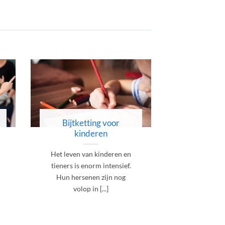
Bijtketting voor
Bijtket
kinderen
volwa
Het leven van kinderen en
Betrap jij 
tieners is enorm intensief.
vaak op dat 
Hun hersenen zijn nog
of zien je 
volop in [...]