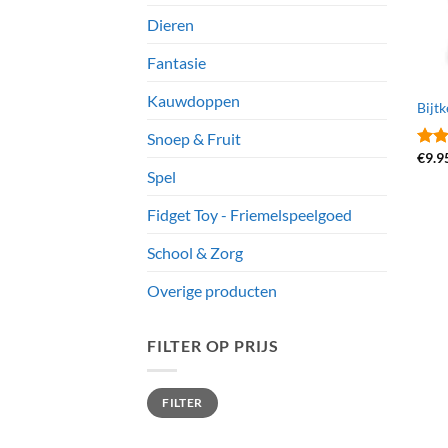
Dieren
Fantasie
Kauwdoppen
Bijtk
Snoep & Fruit
€
9.9
Gewa
Spel
3.5
u
5
Fidget Toy - Friemelspeelgoed
School & Zorg
Overige producten
FILTER OP PRIJS
Min.
Max.
FILTER
prijs
prijs