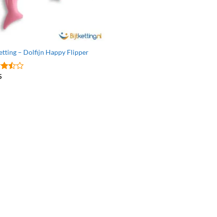
etting – Dolfijn Happy Flipper
5
ardeerd
it