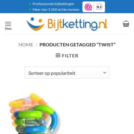
Ga
✔
Professionele bijtkettingen
✔
Meer dan 5.000 échte reviews
naar
inhoud
HOME
/
PRODUCTEN GETAGGED “TWIST”
FILTER