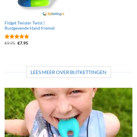
Fidget Twister Twist |
Rustgevende Hand friemel
Oorspronkelijke
Huidige
€
9.95
€
7.95
Gewaardeerd
prijs
prijs
4.8
uit 5
was:
is:
€9.95.
€7.95.
LEES MEER OVER BIJTKETTINGEN