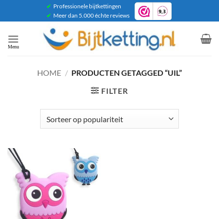
Ga
✔
Professionele bijtkettingen
✔
Meer dan 5.000 échte reviews
naar
inhoud
HOME
/
PRODUCTEN GETAGGED “UIL”
FILTER