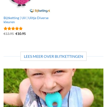
Bijtketting | Uil | Uiltje Diverse
kleuren
Oorspronkelijke
Huidige
€
13.95
€
10.95
Gewaardeerd
prijs
prijs
4.83
uit 5
was:
is:
€13.95.
€10.95.
LEES MEER OVER BIJTKETTINGEN