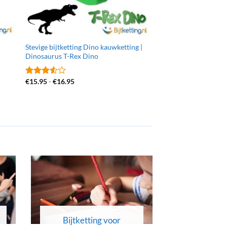
Stevige bijtketting Dino kauwketting |
Bijtketting Dinosaur
Dinosaurus T-Rex Dino
€
10.95
Gewaardeerd
Prijsklasse:
€
15.95
-
€
16.95
3
uit 5
Gewaardeerd
€15.95
3.52
uit
tot
5
€16.95
Bijtketting voor
Bijtket