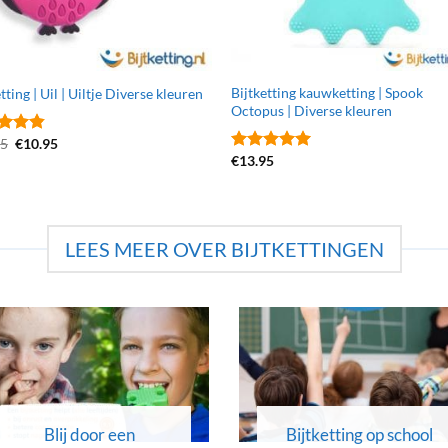
Bijtketting kauwketting | Spook
tting | Uil | Uiltje Diverse kleuren
Octopus | Diverse kleuren
Oorspronkelijke
Huidige
95
€
10.95
ardeerd
prijs
prijs
€
13.95
uit 5
Gewaardeerd
was:
is:
5
uit 5
€13.95.
€10.95.
LEES MEER OVER BIJTKETTINGEN
Blij door een
Bijtketting op school