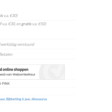
is
v.a. €30)
 v.a. €30, en
gratis
v.a. €50)
 (werk)dag verstuurd
Betalen
-PINK
jaar
,
Bijtketting 6 jaar
,
dinosaurus