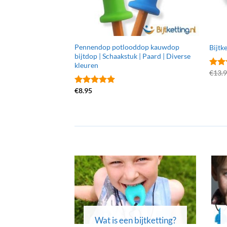
Pennendop potlooddop kauwdop
Bijtke
bijtdop | Schaakstuk | Paard | Diverse
kleuren
€
13.
Gewa
4.83
€
8.95
Gewaardeerd
5
uit 5
Wat is een bijtketting?