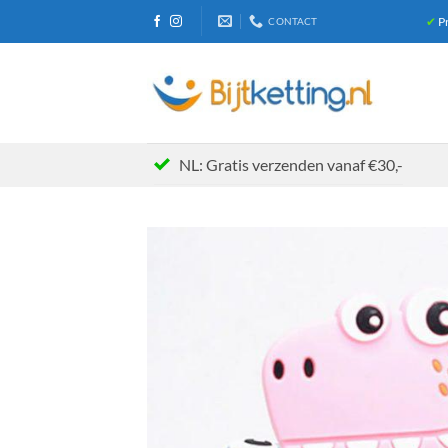
Ga
✔
Pr
CONTACT
naar
inhoud
NL: Gratis verzenden vanaf €30,-