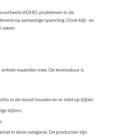
bijvoorbeeld ADHD, problemen in de
lerend op aanwezige spanning. Onze bijt- en
e zaken
tot enkele maanden mee. De levensduur is
lechts in de mond houden en er mild op bijten.
ge bijters.
e.
estal in deze categorie. De producten zijn