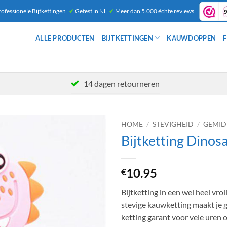
ofessionele Bijtkettingen
✔
Getest in NL
✔
Meer dan 5.000 échte reviews
ALLE PRODUCTEN
BIJTKETTINGEN
KAUWDOPPEN
F
14 dagen retourneren
HOME
/
STEVIGHEID
/
GEMID
Bijtketting Dinos
10.95
€
Bijtketting in een wel heel vr
stevige kauwketting maakt je g
ketting garant voor vele uren