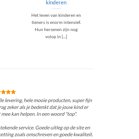
kinderen
volwa
Het leven van kinderen en
Betrap jij 
tieners is enorm intensief.
vaak op dat 
Hun hersenen zijn nog
of zien je 
volop in [...]
le levering, hele mooie producten, super fijn
ag zeker als je bedenkt dat je jouw kind er
 mee kan helpen. In een woord "top".
tekende service. Goede uitleg op de site en
ketting zoals omschreven en goede kwaliteit.