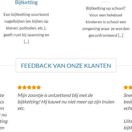
Bijtketting
Bijtketting op school?
Een bijtketting voorkomt
Voor een heleboel
nagelbijten (en bijten op
kinderen is school een
kleren, potloden, etc.),
omgeving waar ze worden
geeft rust bij spanning en
geconfronteerd [...]
[...]
FEEDBACK VAN ONZE KLANTEN
te
Mijn zoontje is ontzettend blij met de
Snel
cs
bijtketting! Hij kauwt nu niet meer op zijn truien
bedr
en
etc.
echt
t nu
ting
Uits
den
bijt