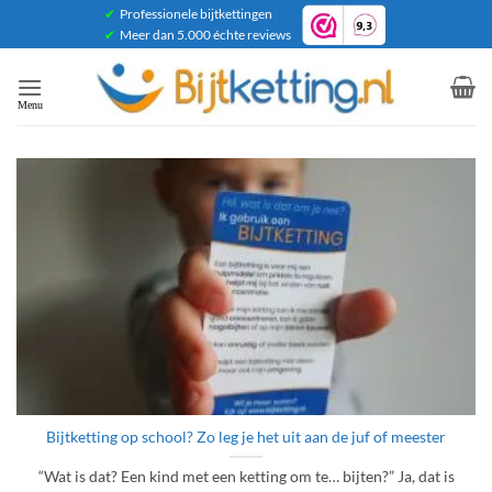
Ga
✔
Professionele bijtkettingen
✔
Meer dan 5.000 échte reviews
naar
inhoud
Bijtketting op school? Zo leg je het uit aan de juf of meester
“Wat is dat? Een kind met een ketting om te… bijten?” Ja, dat is