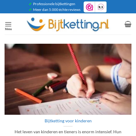
Ga
✔
Professionele bijtkettingen
✔
Meer dan 5.000 échte reviews
naar
inhoud
Bijtketting voor kinderen
Het leven van kinderen en tieners is enorm intensief. Hun