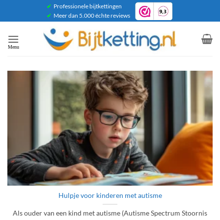
Ga
✔
Professionele bijtkettingen
✔
Meer dan 5.000 échte reviews
naar
inhoud
Hulpje voor kinderen met autisme
Als ouder van een kind met autisme (Autisme Spectrum Stoornis