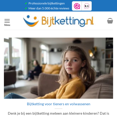
Ga
✔
Professionele bijtkettingen
✔
Meer dan 5.000 échte reviews
naar
inhoud
Bijtketting voor tieners en volwassenen
Denk je bij een bijtketting meteen aan kleinere kinderen? Dat is