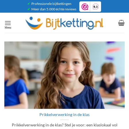
Ga
✔
Professionele bijtkettingen
✔
Meer dan 5.000 échte reviews
naar
inhoud
Prikkelverwerking in de klas
Prikkelverwerking in de klas? Stel je voor: een klaslokaal vol