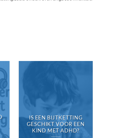
WAT 
D
ALTERNA
IS EEN BIJTKETTING
EEN BIJ
GESCHIKT VOOR EEN
KIND MET ADHD?
Is er een alte