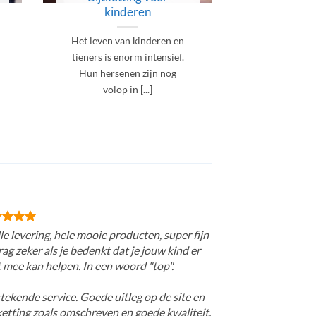
kinderen
volwa
Het leven van kinderen en
Betrap jij 
tieners is enorm intensief.
vaak op dat 
Hun hersenen zijn nog
of zien je 
volop in [...]
le levering, hele mooie producten, super fijn
ag zeker als je bedenkt dat je jouw kind er
 mee kan helpen. In een woord "top".
tekende service. Goede uitleg op de site en
ketting zoals omschreven en goede kwaliteit.