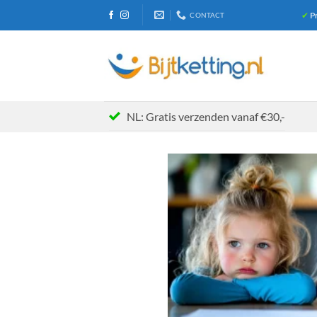
Ga
✔
Pr
CONTACT
naar
inhoud
NL: Gratis verzenden vanaf €30,-