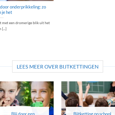
oor onderprikkeling: zo
 je het
at met een dromerige blik uit het
[...]
LEES MEER OVER BIJTKETTINGEN
Blij door een
Bijtketting op school