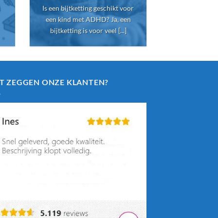
Is een bijtketting geschikt voor
bijtketting? 
een kind met ADHD? Ja, een
voortdurend s
bijtketting is voor veel [...]
[
T ZEGGEN ONZE KLANTEN?