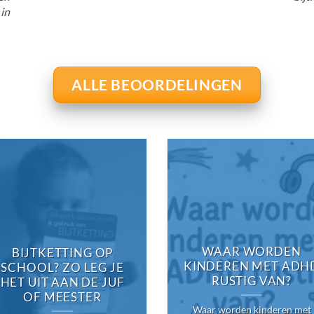
 in
ALLE BEOORDELINGEN
WAAR WORDEN
BIJTKETTING OP
KINDEREN MET ADH
SCHOOL? ZO LEG JE
RUSTIG VAN?
HET UIT AAN DE JUF
OF MEESTER
Waar worden kinderen met