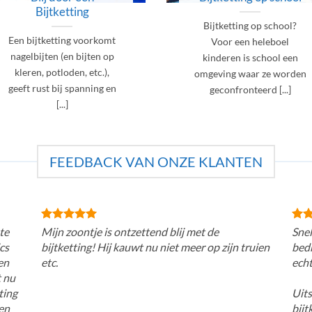
Bijtketting
Bijtketting op school?
Een bijtketting voorkomt
Voor een heleboel
nagelbijten (en bijten op
kinderen is school een
kleren, potloden, etc.),
omgeving waar ze worden
geeft rust bij spanning en
geconfronteerd [...]
[...]
FEEDBACK VAN ONZE KLANTEN
te
Mijn zoontje is ontzettend blij met de
Snel
cs
bijtketting! Hij kauwt nu niet meer op zijn truien
bedr
en
etc.
echt
t nu
ting
Uits
den
bijt