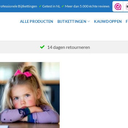
ofessionele Bijtkettingen
✔
Getest in NL
✔
Meer dan 5.000 échte reviews
ALLE PRODUCTEN
BIJTKETTINGEN
KAUWDOPPEN
F
14 dagen retourneren