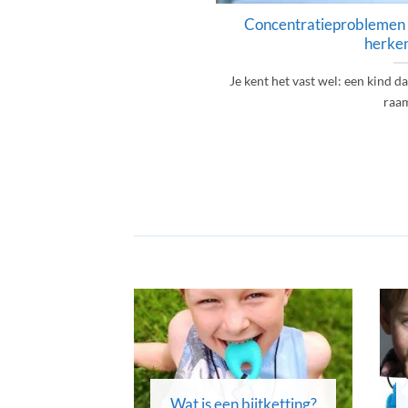
Concentratieproblemen d
herken
Je kent het vast wel: een kind d
raam 
Wat is een bijtketting?