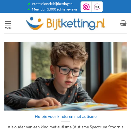
Ga
✔
Professionele bijtkettingen
✔
Meer dan 5.000 échte reviews
naar
inhoud
Hulpje voor kinderen met autisme
Als ouder van een kind met autisme (Autisme Spectrum Stoornis