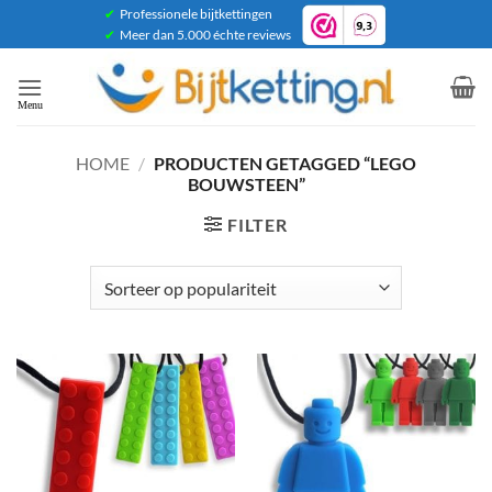
Ga
✔
Professionele bijtkettingen
✔
Meer dan 5.000 échte reviews
naar
inhoud
HOME
/
PRODUCTEN GETAGGED “LEGO
BOUWSTEEN”
FILTER