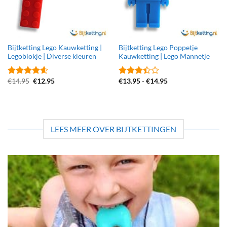
Bijtketting Lego Kauwketting |
Bijtketting Lego Poppetje
Legoblokje | Diverse kleuren
Kauwketting | Lego Mannetje
Oorspronkelijke
Huidige
Prijsklasse:
€
14.95
€
12.95
€
13.95
-
€
14.95
Gewaardeerd
Gewaardeerd
prijs
prijs
€13.95
4.6
uit 5
3.43
uit
was:
is:
tot
5
€14.95.
€12.95.
€14.95
LEES MEER OVER BIJTKETTINGEN