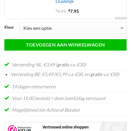
Duidelijk
Oorspronkelijke
Huidige
€
9.95
€
7.95
prijs
prijs
WISSEN
was:
is:
Kleur
€9.95.
€7.95.
TOEVOEGEN AAN WINKELWAGEN
Verzending NL: €3,49 (
gratis
v.a. €30)
Verzending BE: €5,49 (€1,99 v.a. €30, en
gratis
v.a. €50)
14 dagen retourneren
Voor 15.00 besteld = deze (werk)dag verstuurd
Mogelijkheid tot Achteraf Betalen