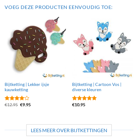
VOEG DEZE PRODUCTEN EENVOUDIG TOE:
Bijtketting | Lekker ijsje
Bijtketting | Cartoon Vos |
kauwketting
diverse kleuren
Oorspronkelijke
Huidige
€
12.95
€
9.95
€
10.95
Gewaardeerd
Gewaardeerd
prijs
prijs
4
uit 5
5
uit 5
was:
is:
€12.95.
€9.95.
LEES MEER OVER BIJTKETTINGEN