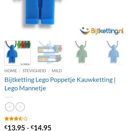
HOME
/
STEVIGHEID
/
MILD
Bijtketting Lego Poppetje Kauwketting |
Lego Mannetje
Gewaardeerd
14
Prijsklasse:
13.95
-
14.95
€
€
3.43
op