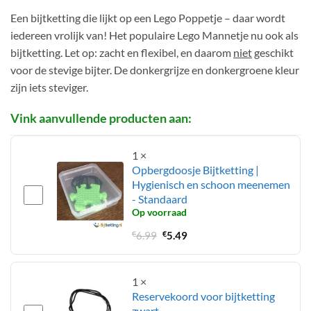
€13.95
5
Een bijtketting die lijkt op een Lego Poppetje – daar wordt
gebaseerd
tot
op
iedereen vrolijk van! Het populaire Lego Mannetje nu ook als
€14.95
klantbeoordelingen
bijtketting. Let op: zacht en flexibel, en daarom
niet
geschikt
voor de stevige bijter. De donkergrijze en donkergroene kleur
zijn iets steviger.
1
×
Opbergdoosje Bijtketting |
Hygienisch en schoon meenemen
- Standaard
Op voorraad
Oorspronkelijke
Huidige
€
6.99
€
5.49
prijs
prijs
was:
is:
€6.99.
€5.49.
1
×
Reservekoord voor bijtketting
zwart