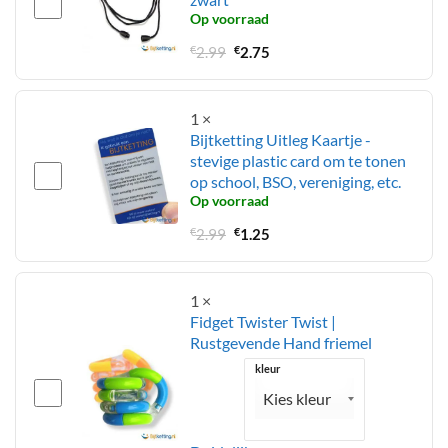
Op voorraad
Oorspronkelijke
Huidige
€
2.99
€
2.75
prijs
prijs
was:
is:
€2.99.
€2.75.
1
×
Bijtketting Uitleg Kaartje -
stevige plastic card om te tonen
op school, BSO, vereniging, etc.
Op voorraad
Oorspronkelijke
Huidige
€
2.99
€
1.25
prijs
prijs
was:
is:
€2.99.
€1.25.
1
×
Fidget Twister Twist |
Rustgevende Hand friemel
kleur