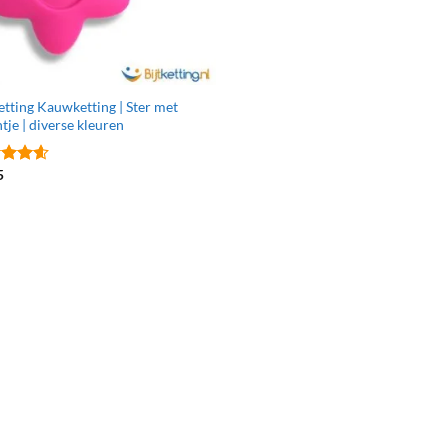
etting Kauwketting | Ster met
je | diverse kleuren
5
ardeerd
uit 5