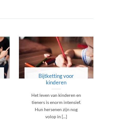
Bijtketting voor
Bijtket
kinderen
volwa
Het leven van kinderen en
Betrap jij 
tieners is enorm intensief.
vaak op dat 
Hun hersenen zijn nog
of zien je 
volop in [...]