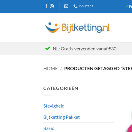
Ga
✔
Pr
CONTACT
naar
inhoud
NL: Gratis verzenden vanaf €30,-
HOME
/
PRODUCTEN GETAGGED “STE
CATEGORIEËN
Stevigheid
Bijtketting Pakket
Basic