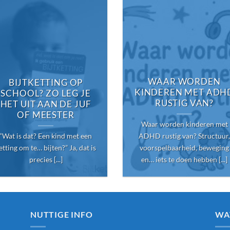
WAAR WORDEN
BIJTKETTING OP
KINDEREN MET ADH
SCHOOL? ZO LEG JE
RUSTIG VAN?
HET UIT AAN DE JUF
OF MEESTER
Waar worden kinderen met
“Wat is dat? Een kind met een
ADHD rustig van? Structuur,
etting om te… bijten?” Ja, dat is
voorspelbaarheid, beweging
precies [...]
en… iets te doen hebben [...]
NUTTIGE INFO
WA