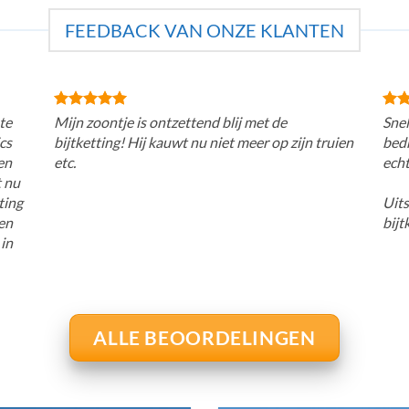
FEEDBACK VAN ONZE KLANTEN
te
Mijn zoontje is ontzettend blij met de
Snel
cs
bijtketting! Hij kauwt nu niet meer op zijn truien
bedr
en
etc.
echt
t nu
ting
Uits
den
bijt
 in
ALLE BEOORDELINGEN