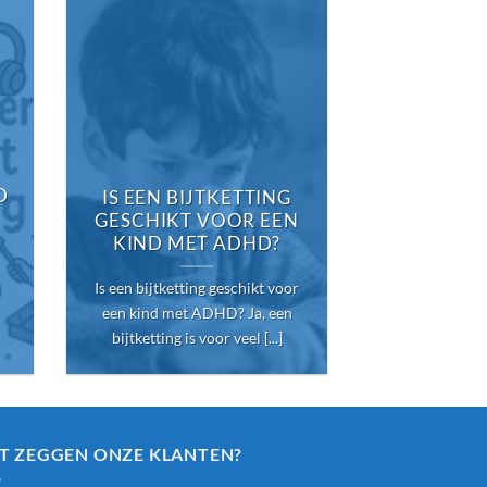
WAT 
D
ALTERNA
IS EEN BIJTKETTING
EEN BIJ
GESCHIKT VOOR EEN
KIND MET ADHD?
Is er een alte
Is een bijtketting geschikt voor
bijtketting? 
een kind met ADHD? Ja, een
voortdurend s
bijtketting is voor veel [...]
[
T ZEGGEN ONZE KLANTEN?