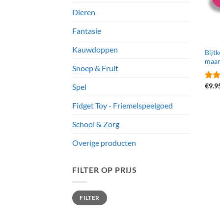
Dieren
Fantasie
Kauwdoppen
Bijtk
maant
Snoep & Fruit
€
9.9
Spel
Gewa
4.56
Fidget Toy - Friemelspeelgoed
School & Zorg
Overige producten
FILTER OP PRIJS
Min.
Max.
FILTER
prijs
prijs