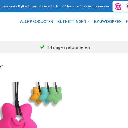
ofessionele Bijtkettingen
✔
Getest in NL
✔
Meer dan 5.000 échte reviews
ALLE PRODUCTEN
BIJTKETTINGEN
KAUWDOPPEN
F
14 dagen retourneren
R”