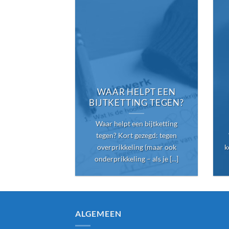
WAAR HELPT EEN
BIJTKETTING TEGEN?
Waar helpt een bijtketting
tegen? Kort gezegd: tegen
overprikkeling (maar ook
k
onderprikkeling – als je [...]
ALGEMEEN