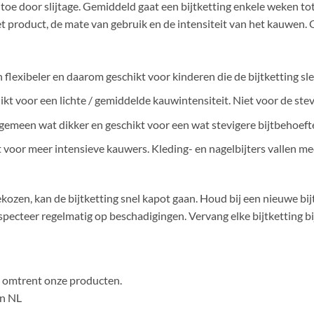
g toe door slijtage. Gemiddeld gaat een bijtketting enkele weken 
et product, de mate van gebruik en de intensiteit van het kauwen.
en flexibeler en daarom geschikt voor kinderen die de bijtketting s
hikt voor een lichte / gemiddelde kauwintensiteit. Niet voor de stevi
algemeen wat dikker en geschikt voor een wat stevigere bijtbehoeft
kt voor meer intensieve kauwers. Kleding- en nagelbijters vallen me
s gekozen, kan de bijtketting snel kapot gaan. Houd bij een nieuwe bi
specteer regelmatig op beschadigingen. Vervang elke bijtketting bij
en omtrent onze producten.
in NL