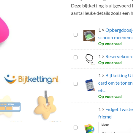
klantbeoordelingen
Deze bijtketting is uitgevoerd
aantal leuke details zoals een 
1
×
Opbergdoosje 
Opbergdoosje
schoon meeneme
Bijtketting
Op voorraad
|
Hygienisch
1
×
Reservekoord 
Reservekoord
en
Op voorraad
voor
schoon
bijtketting
1
×
Bijtketting Ui
meenemen
zwart
-
card om te tonen
Bijtketting
Standaard
etc.
Uitleg
Op voorraad
Kaartje
-
1
×
Fidget Twist
stevige
friemel
plastic
card
kleur
Fidget
om