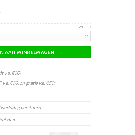
prijs
prijs
was:
is:
€9.95.
€7.95.
WISSEN
N AAN WINKELWAGEN
is
v.a. €30)
 v.a. €30, en
gratis
v.a. €50)
 (werk)dag verstuurd
Betalen