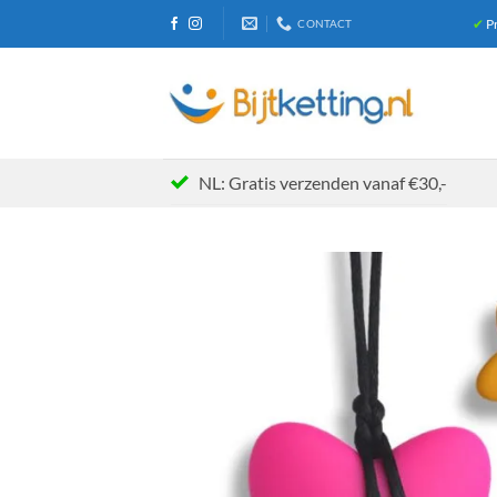
Ga
✔
Pr
CONTACT
naar
inhoud
NL: Gratis verzenden vanaf €30,-