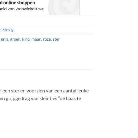
g
,
Stevig
,
grijs
,
groen
,
kind
,
maan
,
roze
,
ster
n een ster en voorzien van een aantal leuke
en grijpgedrag van kleintjes “de baas te