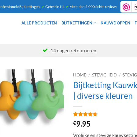
ofessionele Bijtkettingen
✔
Getest in NL
✔
Meer dan 5.000 échte reviews
ALLE PRODUCTEN
BIJTKETTINGEN
KAUWDOPPEN
F
14 dagen retourneren
HOME
/
STEVIGHEID
/
STEVI
Bijtketting Kauwk
| diverse kleuren
Gewaardeerd
9
9.95
€
4.56
op 5
gebaseerd
Vrolijke en stevige kauwketting
op