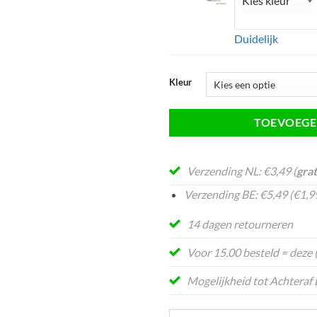
Twister
te
Twist
tonen
|
Duidelijk
op
Rustgevende
school,
Hand
BSO,
Kleur
friemel
vereniging,
etc.
TOEVOEGE
Verzending NL: €3,49 (
grat
Verzending BE: €5,49 (€1,99
14 dagen retourneren
Voor 15.00 besteld = deze
Mogelijkheid tot Achteraf 