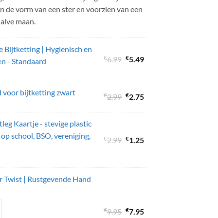
 in de vorm van een ster en voorzien van een
halve maan.
Bijtketting | Hygienisch en
€
Oorspronkelijke
€
Huidige
6.99
5.49
n - Standaard
prijs
prijs
was:
is:
voor bijtketting zwart
€6.99.
€5.49.
€
Oorspronkelijke
€
Huidige
2.99
2.75
prijs
prijs
was:
is:
tleg Kaartje - stevige plastic
€2.99.
€2.75.
 op school, BSO, vereniging,
€
Oorspronkelijke
€
Huidige
2.99
1.25
prijs
prijs
was:
is:
€2.99.
€1.25.
er Twist | Rustgevende Hand
€
Oorspronkelijke
€
Huidige
9.95
7.95