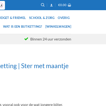
€
0.00
IDGET & FRIEMEL
SCHOOL & ZORG
OVERIG
WAT IS EEN BIJTKETTING?
[WINKELWAGEN]
Binnen 24 uur verzonden
G
etting | Ster met maantje
, vooral ook voor de wat jongere bijter.