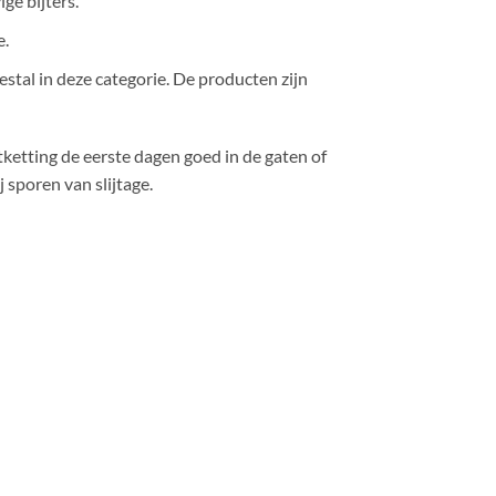
ge bijters.
e.
estal in deze categorie. De producten zijn
jtketting de eerste dagen goed in de gaten of
 sporen van slijtage.