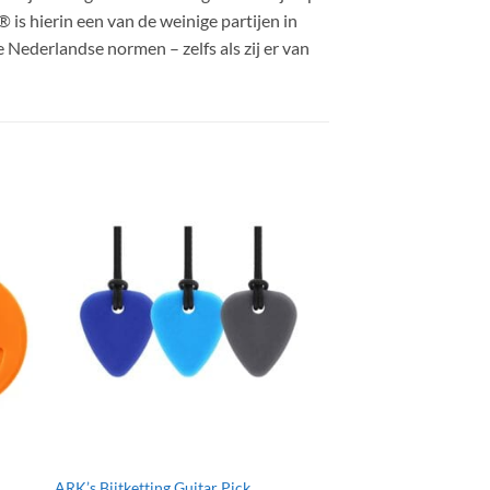
is hierin een van de weinige partijen in
 Nederlandse normen – zelfs als zij er van
bijtketting kauwketti
ARK’s Bijtketting Guitar Pick