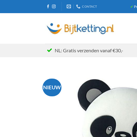
Ga
✔
Pr
CONTACT
naar
inhoud
NL: Gratis verzenden vanaf €30,-
NIEUW