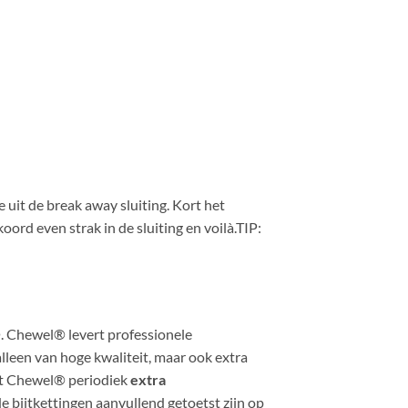
 uit de break away sluiting. Kort het
ord even strak in de sluiting en voilà.TIP:
. Chewel® levert professionele
alleen van hoge kwaliteit, maar ook extra
aat Chewel® periodiek
extra
de bijtkettingen aanvullend getoetst zijn op