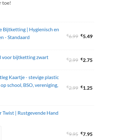
 toe!
Bijtketting | Hygienisch en
€
Oorspronkelijke
€
Huidige
6.99
5.49
n - Standaard
prijs
prijs
was:
is:
voor bijtketting zwart
€6.99.
€5.49.
€
Oorspronkelijke
€
Huidige
2.99
2.75
prijs
prijs
was:
is:
tleg Kaartje - stevige plastic
€2.99.
€2.75.
 op school, BSO, vereniging,
€
Oorspronkelijke
€
Huidige
2.99
1.25
prijs
prijs
was:
is:
€2.99.
€1.25.
er Twist | Rustgevende Hand
€
Oorspronkelijke
€
Huidige
9.95
7.95