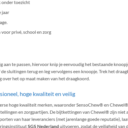
k onder toezicht
 jaar
age.
n voor privé, school en zorg
g aan te passen, hiervoor knip je eenvoudig het bestaande knoopje
de sluitingen terug en leg vervolgens een knoopje. Trek het draagko
ng over het op maat maken van het draagkoord.
ioneel, hoge kwaliteit en veilig
 diverse hoge kwaliteit merken, waaronder SensoChew® en Chewel®
stellingen en zorgpartijen. De bijtkettingen van Chewel® zijn niet 
apporten van haar leveranciers (met jarenlange goede reputatie), l
eringsinstituut
SGS Nederland
uitvoeren, zodat de veiligheid van 