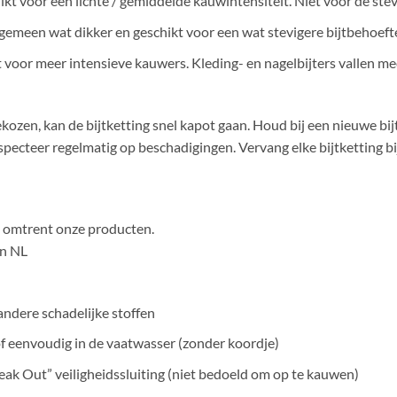
hikt voor een lichte / gemiddelde kauwintensiteit. Niet voor de stevi
algemeen wat dikker en geschikt voor een wat stevigere bijtbehoeft
kt voor meer intensieve kauwers. Kleding- en nagelbijters vallen me
s gekozen, kan de bijtketting snel kapot gaan. Houd bij een nieuwe bi
specteer regelmatig op beschadigingen. Vervang elke bijtketting bij
en omtrent onze producten.
in NL
ndere schadelijke stoffen
f eenvoudig in de vaatwasser (zonder koordje)
ak Out” veiligheidssluiting (niet bedoeld om op te kauwen)