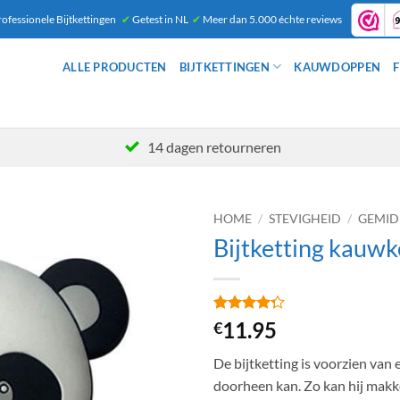
ofessionele Bijtkettingen
✔
Getest in NL
✔
Meer dan 5.000 échte reviews
ALLE PRODUCTEN
BIJTKETTINGEN
KAUWDOPPEN
F
14 dagen retourneren
HOME
/
STEVIGHEID
/
GEMID
Bijtketting kauwk
Gewaardeerd
4
11.95
€
4.25
op 5
gebaseerd
De bijtketting is voorzien van
op
klantbeoordelingen
doorheen kan. Zo kan hij makk