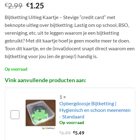
Gewaardeerd
30
Oorspronkelijke
Huidige
2.99
1.25
€
€
4.63
op 5
prijs
prijs
gebaseerd
Bijtketting Uitleg Kaartje – Stevige “credit card” met
op
was:
is:
klantbeoordelingen
beknopte uitleg over bijtketting. Lastig om op school, BSO,
€2.99.
€1.25.
vereniging, etc. uit te leggen waarom je een bijtketting
gebruikt? Met dit kaartje hoef je geen moeite meer te doen.
Toon dit kaartje, en de (inval)docent snapt direct waarom een
bijtketting voor jou (en de groep!) handig is.
Op voorraad
1
×
Opbergdoosje Bijtketting |
Hygienisch en schoon meenemen
- Standaard
Op voorraad
Oorspronkelijke
Huidige
€
6.99
€
5.49
prijs
prijs