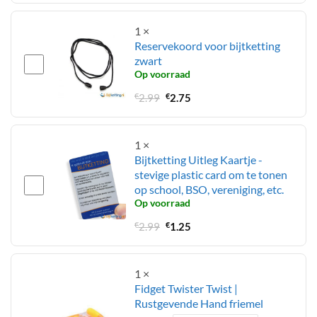
was:
is:
€6.99.
€5.49.
1
×
Reservekoord voor bijtketting
zwart
Op voorraad
Oorspronkelijke
Huidige
€
2.99
€
2.75
prijs
prijs
was:
is:
€2.99.
€2.75.
1
×
Bijtketting Uitleg Kaartje -
stevige plastic card om te tonen
op school, BSO, vereniging, etc.
Op voorraad
Oorspronkelijke
Huidige
€
2.99
€
1.25
prijs
prijs
was:
is:
€2.99.
€1.25.
1
×
Fidget Twister Twist |
Rustgevende Hand friemel