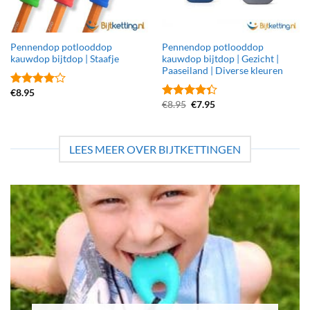
Pennendop potlooddop
Pennendop potlooddop
kauwdop bijtdop | Staafje
kauwdop bijtdop | Gezicht |
Paaseiland | Diverse kleuren
€
8.95
Gewaardeerd
Oorspronkelijke
Huidige
€
8.95
€
7.95
4
uit 5
Gewaardeerd
prijs
prijs
4.33
uit 5
was:
is:
€8.95.
€7.95.
LEES MEER OVER BIJTKETTINGEN