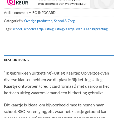
Artikelnummer:
MISC-INFOCARD
Categorieën:
Overige producten
,
School & Zorg
Tags:
school
,
schoolkaartje
,
uitleg
,
uitlegkaartje
,
wat is een bijtketting
BESCHRIJVING
“Ik gebruik een Bijtketting”-Uitleg Kaartje: Op verzoek van
diverse klanten hebben we dit plastic Bijtketting Uitleg
Kaartje ontworpen (credit card formaat) met daarop in het
kort een uitleg waarom iemand een bijtketting gebruikt.
Dit kaartje is ideaal om bijvoorbeeld mee te nemen naar
school, BSO, vereniging, etc. waar het kaartje getoond kan
worden aan (inval)docent, die mogelijk nog niet gehoord