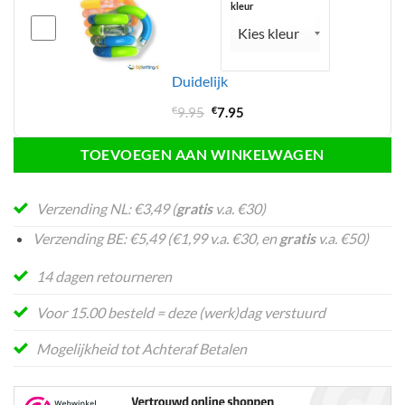
kleur
Duidelijk
Oorspronkelijke
Huidige
€
9.95
€
7.95
prijs
prijs
was:
is:
TOEVOEGEN AAN WINKELWAGEN
€9.95.
€7.95.
Verzending NL: €3,49 (
gratis
v.a. €30)
Verzending BE: €5,49 (€1,99 v.a. €30, en
gratis
v.a. €50)
14 dagen retourneren
Voor 15.00 besteld = deze (werk)dag verstuurd
Mogelijkheid tot Achteraf Betalen