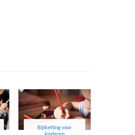
Bijtketting voor
Bijtket
kinderen
volwa