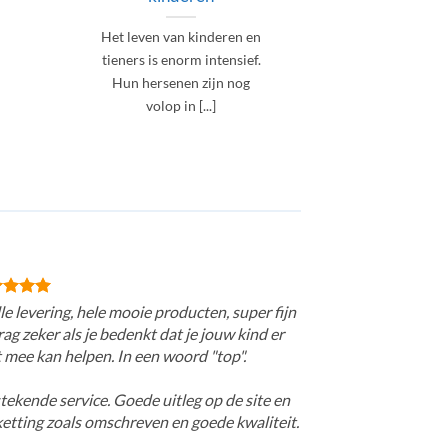
Het leven van kinderen en
Betrap jij 
tieners is enorm intensief.
vaak op dat 
Hun hersenen zijn nog
of zien je 
volop in [...]
le levering, hele mooie producten, super fijn
ag zeker als je bedenkt dat je jouw kind er
 mee kan helpen. In een woord "top".
tekende service. Goede uitleg op de site en
ketting zoals omschreven en goede kwaliteit.