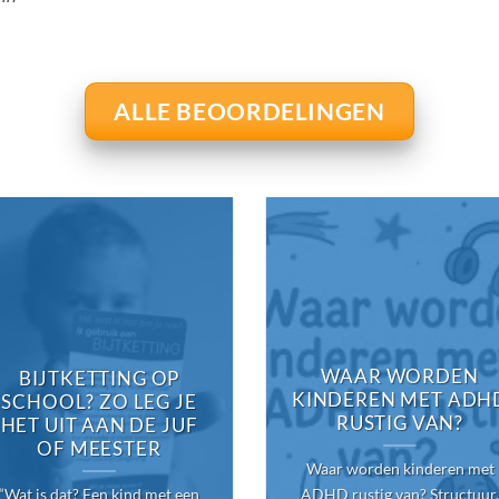
ALLE BEOORDELINGEN
WAAR WORDEN
BIJTKETTING OP
KINDEREN MET ADH
SCHOOL? ZO LEG JE
RUSTIG VAN?
HET UIT AAN DE JUF
OF MEESTER
Waar worden kinderen met
“Wat is dat? Een kind met een
ADHD rustig van? Structuur,