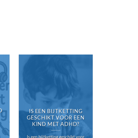
WAT 
D
ALTERNA
IS EEN BIJTKETTING
EEN BIJ
GESCHIKT VOOR EEN
KIND MET ADHD?
Is er een alte
Is een bijtketting geschikt voor
bijtketting? 