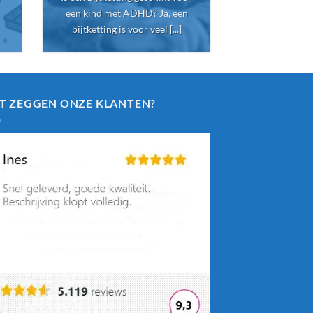
een kind met ADHD? Ja, een
voortdurend s
bijtketting is voor veel [...]
[
T ZEGGEN ONZE KLANTEN?