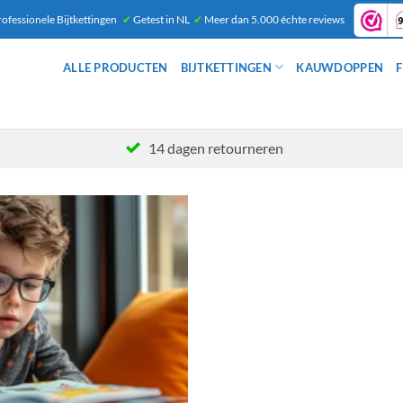
ofessionele Bijtkettingen
✔
Getest in NL
✔
Meer dan 5.000 échte reviews
ALLE PRODUCTEN
BIJTKETTINGEN
KAUWDOPPEN
F
14 dagen retourneren