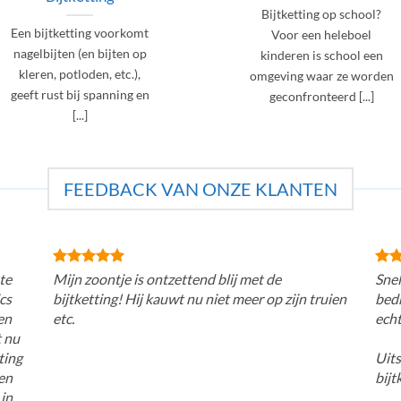
Bijtketting op school?
Een bijtketting voorkomt
Voor een heleboel
nagelbijten (en bijten op
kinderen is school een
kleren, potloden, etc.),
omgeving waar ze worden
geeft rust bij spanning en
geconfronteerd [...]
[...]
FEEDBACK VAN ONZE KLANTEN
te
Mijn zoontje is ontzettend blij met de
Snel
cs
bijtketting! Hij kauwt nu niet meer op zijn truien
bedr
en
etc.
echt
t nu
ting
Uits
den
bijt
 in