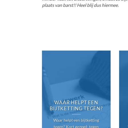
plaats van barst!! Heel blij dus hiermee.
WAAR HELPT EEN
BIJTKETTING TEGEN?
Waar helpt een bijtketting
tegen? Kort gezegd: tegen