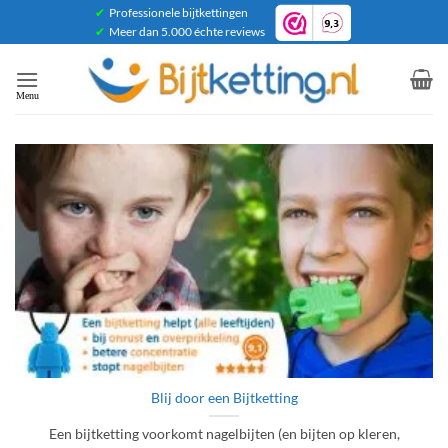
Ga
✔
Professionele bijtkettingen
✔
Meer dan 5.000 échte reviews
naar
inhoud
Blij door een Bijtketting
Een bijtketting voorkomt nagelbijten (en bijten op kleren,