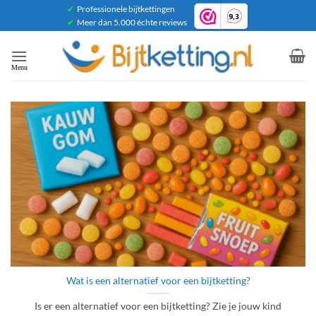
Ga
✔
Professionele bijtkettingen
✔
Meer dan 5.000 échte reviews
naar
inhoud
Wat is een alternatief voor een bijtketting?
Is er een alternatief voor een bijtketting? Zie je jouw kind