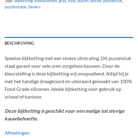
Tags:
Bijtketting Volwassenen
,
grijs
,
kind
,
puzzel
,
puzzle
,
puzzlestuk
,
puzzlestukje
,
tieners
BESCHRIJVING
Speelse bijtketting met een stoere uitstraling. Dit puzzelstuk
staat garant voor vele uren zorgeloos kauwen. Door de
kleurstelling is deze bijtketting vrij onopvallend. Altijd bij je
met het handige draagkoord en uiteraard gemaakt van 100%
Food Grade siliconen. Ideale bijtketting voor gebruik op
school of kantoor.
Deze bijtketting is geschikt voor een matige tot stevige
kauwbehoefte.
Afmetingen