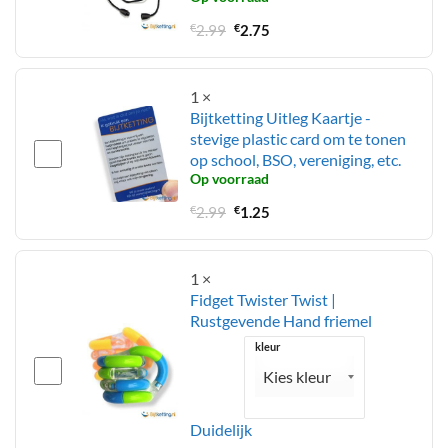
Oorspronkelijke
Huidige
€
2.99
€
2.75
prijs
prijs
was:
is:
€2.99.
€2.75.
1
×
Bijtketting Uitleg Kaartje -
stevige plastic card om te tonen
op school, BSO, vereniging, etc.
Op voorraad
Oorspronkelijke
Huidige
€
2.99
€
1.25
prijs
prijs
was:
is:
€2.99.
€1.25.
1
×
Fidget Twister Twist |
Rustgevende Hand friemel
kleur
Duidelijk