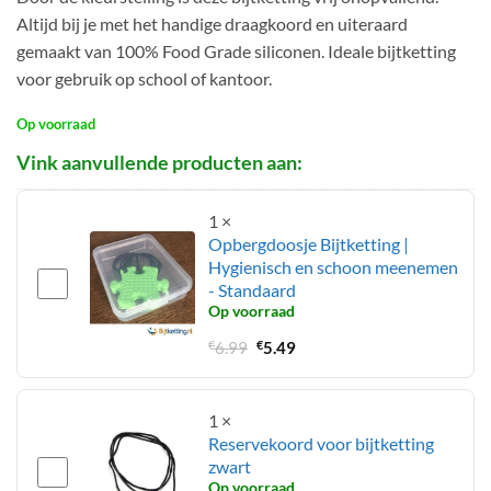
op
was:
is:
klantbeoordeling
Altijd bij je met het handige draagkoord en uiteraard
€13.95.
€11.95.
gemaakt van 100% Food Grade siliconen. Ideale bijtketting
voor gebruik op school of kantoor.
Op voorraad
1
×
Opbergdoosje Bijtketting |
Hygienisch en schoon meenemen
- Standaard
Op voorraad
Oorspronkelijke
Huidige
€
6.99
€
5.49
prijs
prijs
was:
is:
€6.99.
€5.49.
1
×
Reservekoord voor bijtketting
zwart
Op voorraad