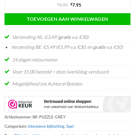
Oorspronkelijke
Huidige
€
9.95
€
7.95
prijs
prijs
was:
is:
TOEVOEGEN AAN WINKELWAGEN
€9.95.
€7.95.
Verzending NL: €3,49 (
gratis
v.a. €30)
Verzending BE: €5,49 (€1,99 v.a. €30, en
gratis
v.a. €50)
14 dagen retourneren
Voor 15.00 besteld = deze (werk)dag verstuurd
Mogelijkheid tot Achteraf Betalen
Artikelnummer:
BK-PUZZLE-GREY
Categorieën:
Intensieve bijtketting
,
Spel