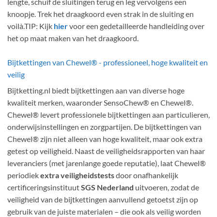
lengte, schuif de sluitingen terug en leg vervolgens een
knoopje. Trek het draagkoord even strak in de sluiting en
voilà.TIP: Kijk
hier
voor een gedetailleerde handleiding over
het op maat maken van het draagkoord.
Bijtkettingen van Chewel® - professioneel, hoge kwaliteit en
veilig
Bijtketting.nl biedt bijtkettingen aan van diverse hoge
kwaliteit merken, waaronder SensoChew® en Chewel®.
Chewel® levert professionele bijtkettingen aan particulieren,
onderwijsinstellingen en zorgpartijen. De bijtkettingen van
Chewel® zijn niet alleen van hoge kwaliteit, maar ook extra
getest op veiligheid. Naast de veiligheidsrapporten van haar
leveranciers (met jarenlange goede reputatie), laat Chewel®
periodiek
extra veiligheidstests
door onafhankelijk
certificeringsinstituut
SGS Nederland
uitvoeren, zodat de
veiligheid van de bijtkettingen aanvullend getoetst zijn op
gebruik van de juiste materialen – die ook als veilig worden