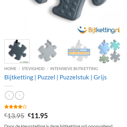
HOME
/
STEVIGHEID
/
INTENSIEVE BIJTKETTING
Bijtketting | Puzzel | Puzzelstuk | Grijs
Gewaardeerd
1
Oorspronkelijke
Huidige
13.95
11.95
€
€
4
op 5
prijs
prijs
gebaseerd
Door de kleurstelling is deze bijtketting vrij onopvallend.