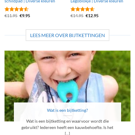
schildpad | Diverse kleuren
Legoblokje | Diverse kleuren
Oorspronkelijke
Huidige
Oorspronkelijke
Huidige
€
11.95
€
9.95
€
14.95
€
12.95
Gewaardeerd
Gewaardeerd
prijs
prijs
prijs
prijs
4.5
uit 5
4.6
uit 5
was:
is:
was:
is:
€11.95.
€9.95.
€14.95.
€12.95.
LEES MEER OVER BIJTKETTINGEN
Wat is een bijtketting?
Wat is een bijtketting en waarvoor wordt die
gebruikt? Iedereen heeft een kauwbehoefte. Is het
[...]