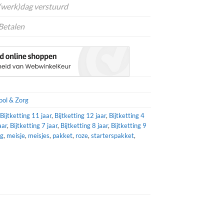
 (werk)dag verstuurd
Betalen
N
ool & Zorg
Bijtketting 11 jaar
,
Bijtketting 12 jaar
,
Bijtketting 4
aar
,
Bijtketting 7 jaar
,
Bijtketting 8 jaar
,
Bijtketting 9
ng
,
meisje
,
meisjes
,
pakket
,
roze
,
starterspakket
,