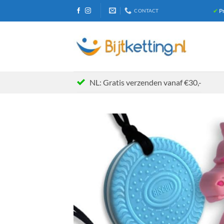
Ga
✔
Pr
CONTACT
naar
inhoud
NL: Gratis verzenden vanaf €30,-