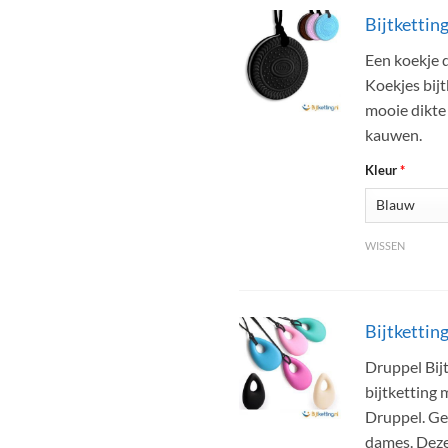
Bijtkettin
Een koekje d
Koekjes bijt
mooie dikte
kauwen.
Kleur
*
WISSEN
Bijtkettin
Druppel Bijt
bijtketting
Druppel. Ge
dames. Deze 