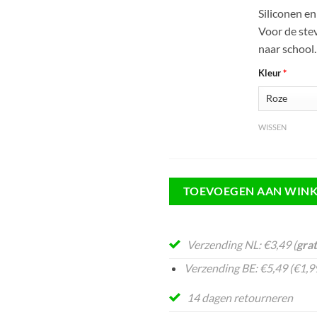
Siliconen en
Voor de ste
naar school.
Kleur
*
WISSEN
TOEVOEGEN AAN WIN
Verzending NL: €3,49 (
grat
Verzending BE: €5,49 (€1,99
14 dagen retourneren