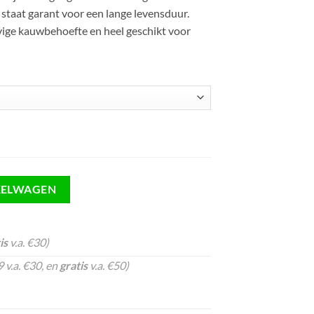
 staat garant voor een lange levensduur.
vige kauwbehoefte en heel geschikt voor
KELWAGEN
is
v.a. €30)
 v.a. €30, en
gratis
v.a. €50)