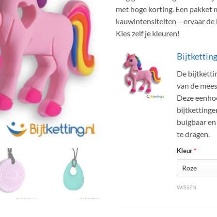
was:
is:
klantbeoordeling
met hoge korting. Een pakket m
€46.34.
€32.
kauwintensiteiten – ervaar de b
Kies zelf je kleuren!
Bijtkettin
De bijtkett
van de meest
Deze eenhoor
bijtkettingen
buigbaar en 
te dragen.
Kleur
*
WISSEN