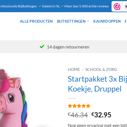
ofessionele Bijtkettingen
✔
Getest in NL
✔
Meer dan 5.000 échte reviews
ALLE PRODUCTEN
BIJTKETTINGEN
KAUWDOPPEN
F
14 dagen retourneren
HOME
/
SCHOOL & ZORG
Startpakket 3x Bi
Koekje, Druppel
Gewaardeerd
1
Oorspronke
Huid
46.34
32.95
€
€
5
op 5
prijs
prijs
gebaseerd
Nog geen ervaring met een bijt
op