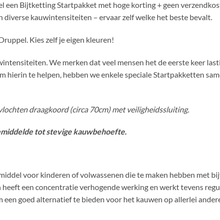
el een Bijtketting Startpakket met hoge korting + geen verzendkos
 diverse kauwintensiteiten – ervaar zelf welke het beste bevalt.
ruppel. Kies zelf je eigen kleuren!
wintensiteiten. We merken dat veel mensen het de eerste keer las
al om hierin te helpen, hebben we enkele speciale Startpakketten sa
evlochten draagkoord (circa 70cm) met veiligheidssluiting.
gemiddelde tot stevige kauwbehoefte.
ulpmiddel voor kinderen of volwassenen die te maken hebben met 
 heeft een concentratie verhogende werking en werkt tevens regu
een goed alternatief te bieden voor het kauwen op allerlei ander