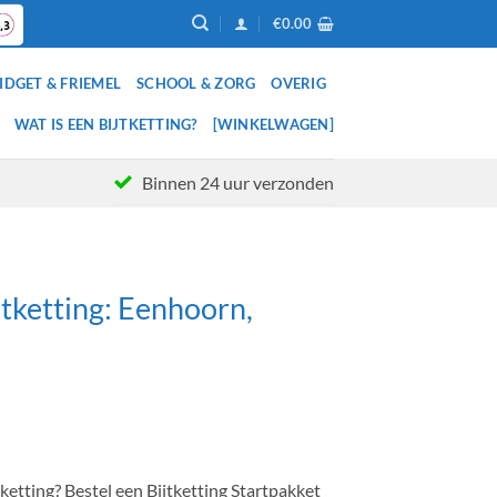
€
0.00
IDGET & FRIEMEL
SCHOOL & ZORG
OVERIG
WAT IS EEN BIJTKETTING?
[WINKELWAGEN]
Binnen 24 uur verzonden
jtketting: Eenhoorn,
lijke
ige
ketting? Bestel een Bijtketting Startpakket