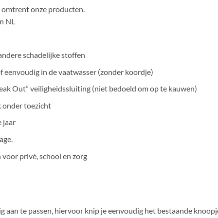
en omtrent onze producten.
in NL
ndere schadelijke stoffen
f eenvoudig in de vaatwasser (zonder koordje)
ak Out” veiligheidssluiting (niet bedoeld om op te kauwen)
k onder toezicht
 jaar
age.
n voor privé, school en zorg
g aan te passen, hiervoor knip je eenvoudig het bestaande knoopje