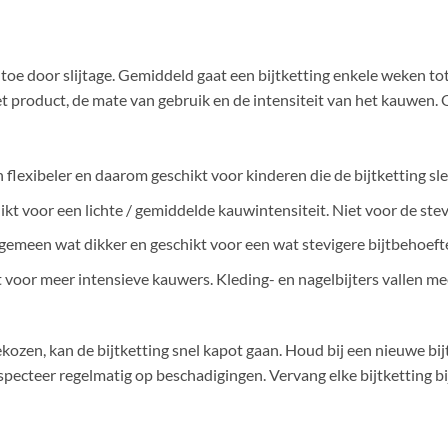
g toe door slijtage. Gemiddeld gaat een bijtketting enkele weken 
et product, de mate van gebruik en de intensiteit van het kauwen.
en flexibeler en daarom geschikt voor kinderen die de bijtketting s
hikt voor een lichte / gemiddelde kauwintensiteit. Niet voor de stevi
algemeen wat dikker en geschikt voor een wat stevigere bijtbehoeft
kt voor meer intensieve kauwers. Kleding- en nagelbijters vallen me
s gekozen, kan de bijtketting snel kapot gaan. Houd bij een nieuwe bi
specteer regelmatig op beschadigingen. Vervang elke bijtketting bij