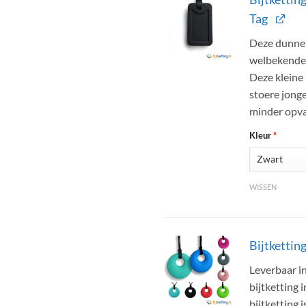
Tag
Deze dunne e
welbekende 
Deze kleine 
stoere jonge
minder opva
Kleur
*
WISSEN
Bijtkettin
Leverbaar in
bijtketting 
bijtketting 