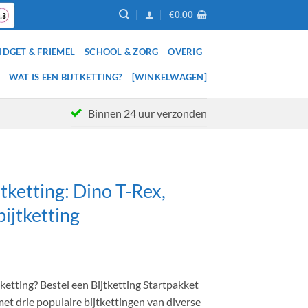
€
0.00
IDGET & FRIEMEL
SCHOOL & ZORG
OVERIG
WAT IS EEN BIJTKETTING?
[WINKELWAGEN]
Binnen 24 uur verzonden
tketting: Dino T-Rex,
ijtketting
lijke
ige
ketting? Bestel een Bijtketting Startpakket
et drie populaire bijtkettingen van diverse
95.