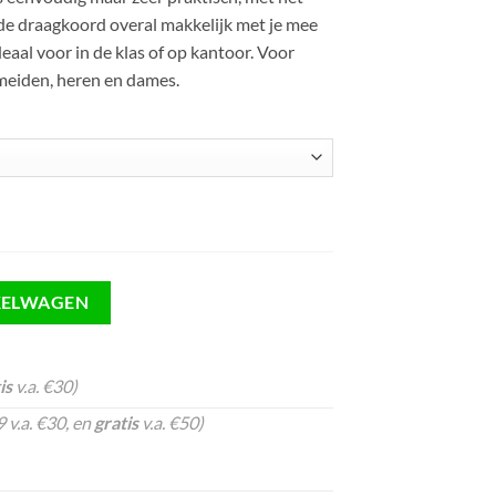
e draagkoord overal makkelijk met je mee
deaal voor in de klas of op kantoor. Voor
meiden, heren en dames.
KELWAGEN
is
v.a. €30)
 v.a. €30, en
gratis
v.a. €50)