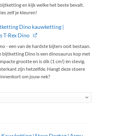
ijtketting en kijk welke het beste bevalt.
es zelf je kleuren!
jtketting Dino kauwketting |
s T-Rex Dino
o - een van de hardste bijters ooit bestaan.
 bijtketting Dino is een dinosaurus kop met
pacte grootte en is dik (1 cm!) én stevig.
terkant zijn hetzelfde. Hangt deze stoere
 binnenkort om jouw nek?
g Kauwketting | Stoer Dogtag | Army