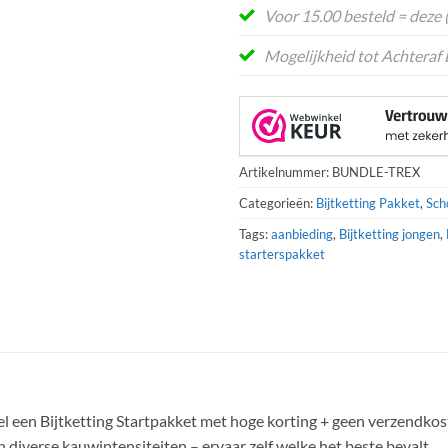
Voor 15.00 besteld = deze
Mogelijkheid tot Achteraf 
Artikelnummer:
BUNDLE-TREX
Categorieën:
Bijtketting Pakket
,
Sch
Tags:
aanbieding
,
Bijtketting jongen
,
starterspakket
el een Bijtketting Startpakket met hoge korting + geen verzendkos
 diverse kauwintensiteiten – ervaar zelf welke het beste bevalt.