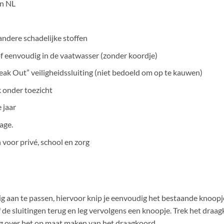
in NL
ndere schadelijke stoffen
f eenvoudig in de vaatwasser (zonder koordje)
ak Out” veiligheidssluiting (niet bedoeld om op te kauwen)
k onder toezicht
 jaar
age.
n voor privé, school en zorg
g aan te passen, hiervoor knip je eenvoudig het bestaande knoopje
de sluitingen terug en leg vervolgens een knoopje. Trek het draagko
ng over het op maat maken van het draagkoord.