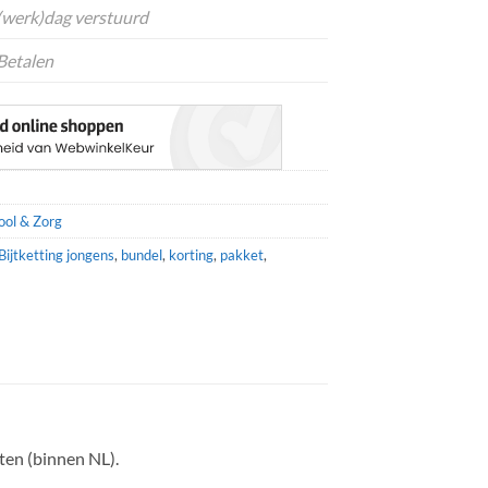
 (werk)dag verstuurd
Betalen
ool & Zorg
Bijtketting jongens
,
bundel
,
korting
,
pakket
,
ten (binnen NL).