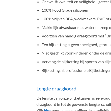
Chewel® kwaliteit en veiligheid - getest 
100% Food Grade siliconen
100% vrij van BPA, weekmakers, PVC of a
Makkelijk afwasbaar met water en zeep o
Voorzien van handig draagkoord met “Bre
Een bijtketting is geen speelgoed, gebrui
Niet geschikt voor kinderen onder de drie
Vervang de bijtketting bij sporen van slijt
Bijtketting.nl: professionele Bijtkettinge
Lengte draagkoord
De lengte van onze bijtkettingen is eenvoudi
draagkoord in tot de gewenste lengte, schuif 
Kijk
hier
voor een gedetailleerde handleidi