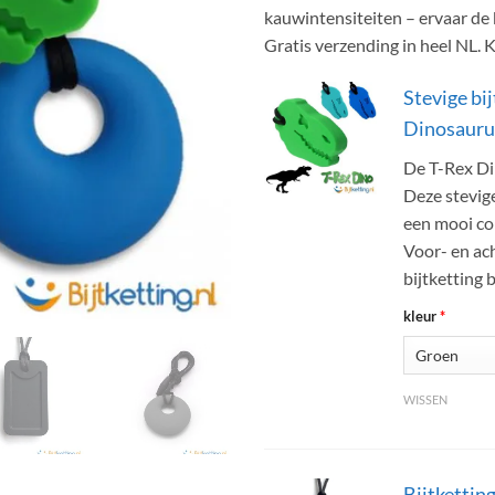
kauwintensiteiten – ervaar de b
Gratis verzending in heel NL. Ki
Stevige bi
Dinosauru
De T-Rex Din
Deze stevige
een mooi com
Voor- en ach
bijtketting
kleur
*
WISSEN
Bijtkettin