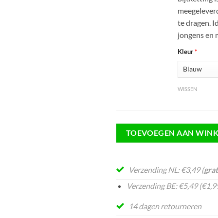
meegeleverd
te dragen. I
jongens en 
Kleur
*
WISSEN
TOEVOEGEN AAN WIN
Verzending NL: €3,49 (
grat
Verzending BE: €5,49 (€1,99
14 dagen retourneren