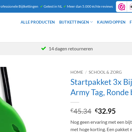
ofessionele Bijtkettingen
✔
Getest in NL
✔
Meer dan 5.000 échte reviews
ALLE PRODUCTEN
BIJTKETTINGEN
KAUWDOPPEN
F
14 dagen retourneren
HOME
/
SCHOOL & ZORG
Startpakket 3x Bij
Army Tag, Ronde b
Oorspronke
Huid
45.34
32.95
€
€
prijs
prijs
Nog geen ervaring met een bijt
was:
is:
met hoge korting. Een pakket m
€45.34.
€32.