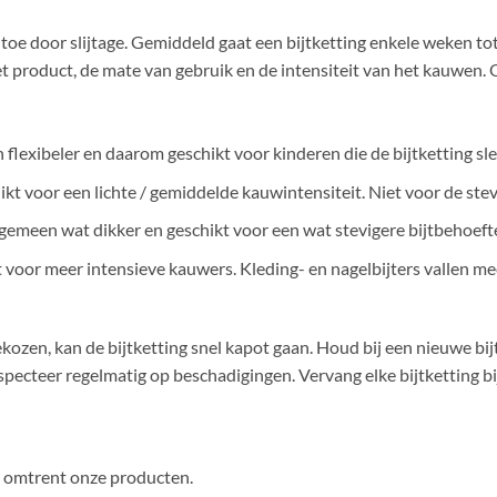
g toe door slijtage. Gemiddeld gaat een bijtketting enkele weken 
et product, de mate van gebruik en de intensiteit van het kauwen.
en flexibeler en daarom geschikt voor kinderen die de bijtketting s
hikt voor een lichte / gemiddelde kauwintensiteit. Niet voor de stevi
algemeen wat dikker en geschikt voor een wat stevigere bijtbehoeft
kt voor meer intensieve kauwers. Kleding- en nagelbijters vallen me
s gekozen, kan de bijtketting snel kapot gaan. Houd bij een nieuwe bi
specteer regelmatig op beschadigingen. Vervang elke bijtketting bij
en omtrent onze producten.