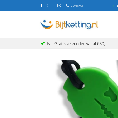
Ga
✔
Pr
CONTACT
naar
inhoud
NL: Gratis verzenden vanaf €30,-