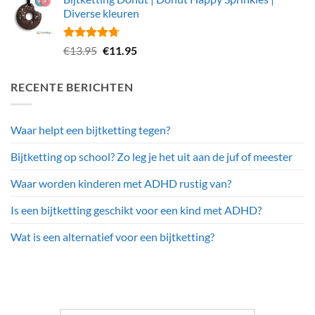
was:
is:
Diverse kleuren
€16.95.
€13.95.
Gewaardeerd
Oorspronkelijke
Huidige
€
13.95
€
11.95
4.67
uit 5
prijs
prijs
was:
is:
RECENTE BERICHTEN
€13.95.
€11.95.
Waar helpt een bijtketting tegen?
Bijtketting op school? Zo leg je het uit aan de juf of meester
Waar worden kinderen met ADHD rustig van?
Is een bijtketting geschikt voor een kind met ADHD?
Wat is een alternatief voor een bijtketting?