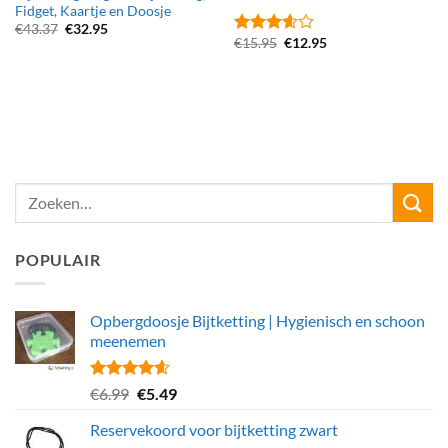
Fidget, Kaartje en Doosje
Oorspronkelijke
Huidige
€
43.37
€
32.95
prijs
prijs
Oorspronkelijke
Huidige
€
15.95
€
12.95
Gewaardeerd
was:
is:
prijs
prijs
3.58
uit
€43.37.
€32.95.
was:
is:
5
€15.95.
€12.95.
POPULAIR
Opbergdoosje Bijtketting | Hygienisch en schoon
meenemen
Gewaardeerd
Oorspronkelijke
Huidige
€
6.99
€
5.49
4.56
uit 5
prijs
prijs
Reservekoord voor bijtketting zwart
was:
is: