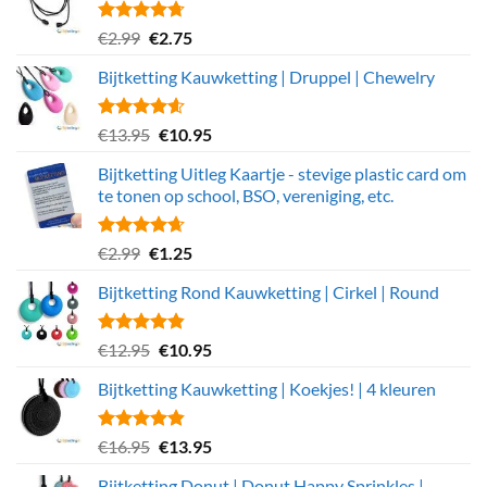
€6.99.
€5.49.
Gewaardeerd
Oorspronkelijke
Huidige
€
2.99
€
2.75
4.69
uit 5
prijs
prijs
Bijtketting Kauwketting | Druppel | Chewelry
was:
is:
€2.99.
€2.75.
Gewaardeerd
Oorspronkelijke
Huidige
€
13.95
€
10.95
4.55
uit 5
prijs
prijs
Bijtketting Uitleg Kaartje - stevige plastic card om
was:
is:
te tonen op school, BSO, vereniging, etc.
€13.95.
€10.95.
Gewaardeerd
Oorspronkelijke
Huidige
€
2.99
€
1.25
4.63
uit 5
prijs
prijs
Bijtketting Rond Kauwketting | Cirkel | Round
was:
is:
€2.99.
€1.25.
Gewaardeerd
Oorspronkelijke
Huidige
€
12.95
€
10.95
4.82
uit 5
prijs
prijs
Bijtketting Kauwketting | Koekjes! | 4 kleuren
was:
is:
€12.95.
€10.95.
Gewaardeerd
Oorspronkelijke
Huidige
€
16.95
€
13.95
4.80
uit 5
prijs
prijs
Bijtketting Donut | Donut Happy Sprinkles |