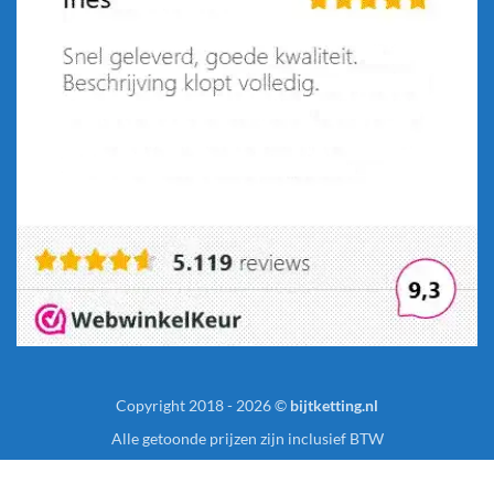
Copyright 2018 - 2026 ©
bijtketting.nl
Alle getoonde prijzen zijn inclusief BTW
bijtketting.nl is onderdeel van Your Benefit BV