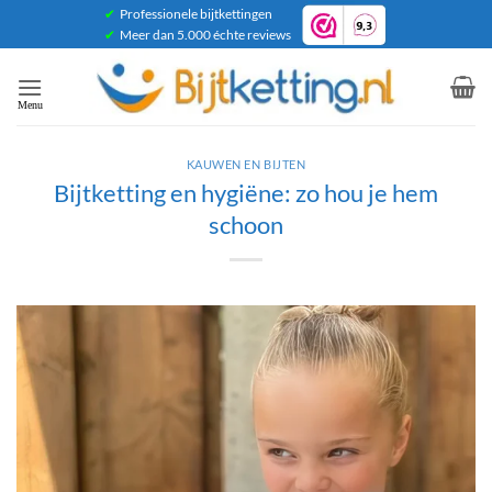
Ga
✔
Professionele bijtkettingen
✔
Meer dan 5.000 échte reviews
naar
inhoud
KAUWEN EN BIJTEN
Bijtketting en hygiëne: zo hou je hem
schoon