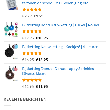
te tonen op school, BSO, vereniging, etc.
€13.95.
€10.95.
Gewaardeerd
Oorspronkelijke
Huidige
€
2.99
€
1.25
4.63
uit 5
prijs
prijs
Bijtketting Rond Kauwketting | Cirkel | Round
was:
is:
€2.99.
€1.25.
Gewaardeerd
Oorspronkelijke
Huidige
€
12.95
€
10.95
4.82
uit 5
prijs
prijs
Bijtketting Kauwketting | Koekjes! | 4 kleuren
was:
is:
€12.95.
€10.95.
Gewaardeerd
Oorspronkelijke
Huidige
€
16.95
€
13.95
4.80
uit 5
prijs
prijs
Bijtketting Donut | Donut Happy Sprinkles |
was:
is:
Diverse kleuren
€16.95.
€13.95.
Gewaardeerd
Oorspronkelijke
Huidige
€
13.95
€
11.95
4.67
uit 5
prijs
prijs
was:
is:
RECENTE BERICHTEN
€13.95.
€11.95.