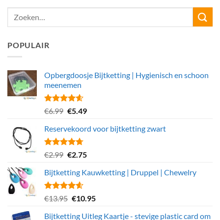
POPULAIR
Opbergdoosje Bijtketting | Hygienisch en schoon
meenemen
Gewaardeerd
Oorspronkelijke
Huidige
€
6.99
€
5.49
4.56
uit 5
prijs
prijs
Reservekoord voor bijtketting zwart
was:
is:
€6.99.
€5.49.
Gewaardeerd
Oorspronkelijke
Huidige
€
2.99
€
2.75
4.69
uit 5
prijs
prijs
Bijtketting Kauwketting | Druppel | Chewelry
was:
is:
€2.99.
€2.75.
Gewaardeerd
Oorspronkelijke
Huidige
€
13.95
€
10.95
4.55
uit 5
prijs
prijs
Bijtketting Uitleg Kaartje - stevige plastic card om
was:
is: