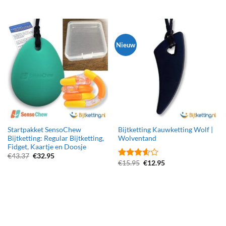
Nieuw
Startpakket SensoChew
Bijtketting Kauwketting Wolf |
Bijtketting: Regular Bijtketting,
Wolventand
Fidget, Kaartje en Doosje
Oorspronkelijke
Huidige
€
43.37
€
32.95
prijs
prijs
Oorspronkelijke
Huidige
€
15.95
€
12.95
Gewaardeerd
was:
is:
prijs
prijs
3.58
uit
€43.37.
€32.95.
was:
is:
5
€15.95.
€12.95.