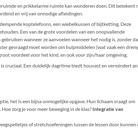
eruimde en prikkelarme ruimte kan wonderen doen. Dit betekent n
ordend en vrij van onnodige afleidingen.
ddempende koptelefoons, een wiebelkussen of bijtketting. Deze
ehouden. Een van de grote voordelen van een onopvallende
nen gebruiken wanneer ze aanvoelen wanneer het nodig is, zonder da
eester gevraagd moet worden om hulpmiddelen (wat vaak een drem
 groot voordeel voor het kind, en ook voor zijn/haar omgeving.
is cruciaal. Een duidelijk dagritme biedt houvast en vermindert an
ptie, het is een bijna onmogelijke opgave. Hun lichaam vraagt om
. Hoe zorg je voor meer beweging in de klas?
Integratie van
eegspelletjes of stretchoefeningen tussen de lessen door kunnen 