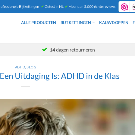
ofessionele Bijtkettingen
✔
Getest in NL
✔
Meer dan 5.000 échte reviews
ALLE PRODUCTEN
BIJTKETTINGEN
KAUWDOPPEN
F
14 dagen retourneren
ADHD
,
BLOG
 Een Uitdaging Is: ADHD in de Klas