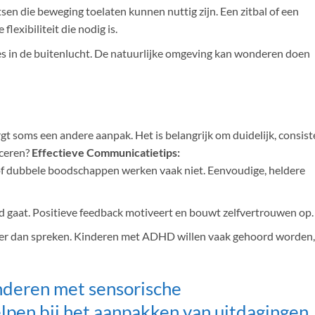
tsen die beweging toelaten kunnen nuttig zijn. Een zitbal of een
flexibiliteit die nodig is.
les in de buitenlucht. De natuurlijke omgeving kan wonderen doen
soms een andere aanpak. Het is belangrijk om duidelijk, consist
iceren?
Effectieve Communicatietips:
 of dubbele boodschappen werken vaak niet. Eenvoudige, heldere
d gaat. Positieve feedback motiveert en bouwt zelfvertrouwen op.
ijker dan spreken. Kinderen met ADHD willen vaak gehoord worden,
nderen met sensorische
lpen bij het aanpakken van uitdagingen