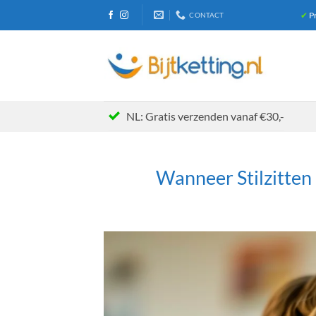
Ga
✔
Pr
CONTACT
naar
inhoud
NL: Gratis verzenden vanaf €30,-
Wanneer Stilzitten