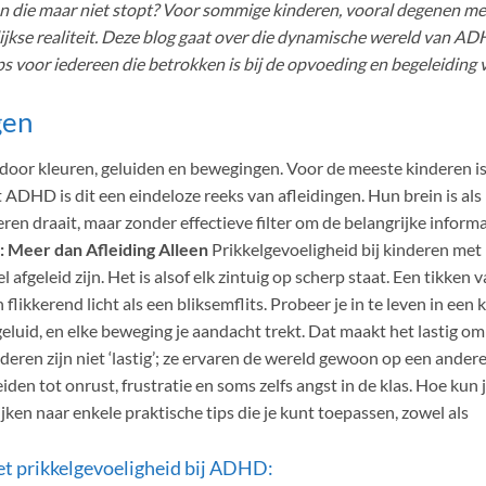
len die maar niet stopt? Voor sommige kinderen, vooral degenen me
lijkse realiteit. Deze blog gaat over die dynamische wereld van A
ips voor iedereen die betrokken is bij de opvoeding en begeleiding 
gen
en door kleuren, geluiden en bewegingen. Voor de meeste kinderen is
ADHD is dit een eindeloze reeks van afleidingen. Hun brein is als
en draait, maar zonder effectieve filter om de belangrijke informa
: Meer dan Afleiding Alleen
Prikkelgevoeligheid bij kinderen met
fgeleid zijn. Het is alsof elk zintuig op scherp staat. Een tikken 
flikkerend licht als een bliksemflits. Probeer je in te leven in een 
geluid, en elke beweging je aandacht trekt. Dat maakt het lastig om
deren zijn niet ‘lastig’; ze ervaren de wereld gewoon op een ander
en tot onrust, frustratie en soms zelfs angst in de klas. Hoe kun 
jken naar enkele praktische tips die je kunt toepassen, zowel als
t prikkelgevoeligheid bij ADHD: