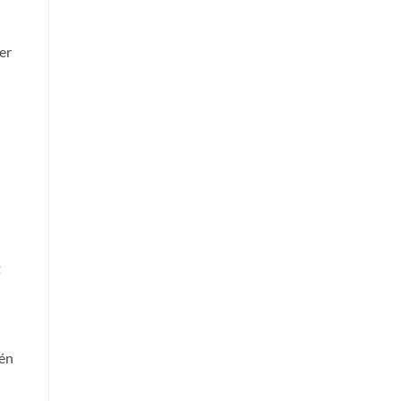
er
t
één