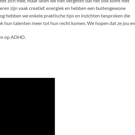
et zich mee, maar laten we niet vergeten dat het ook komt met
eren zijn vaak creatief, energiek en hebben een buitengewone
og hebben we enkele praktische tips en inzichten besproken die
ok hun talenten meer tot hun recht komen. We hopen dat ze jou en
gen op ADHD.