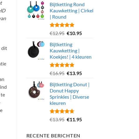
t
Bijtketting Rond
was:
is:
DHD
Kauwketting | Cirkel
€2.99.
€1.25.
| Round
van
Gewaardeerd
Oorspronkelijke
Huidige
€
12.95
€
10.95
4.82
uit 5
prijs
prijs
Bijtketting
was:
is:
 dit
Kauwketting |
€12.95.
€10.95.
Koekjes! | 4 kleuren
tie
Gewaardeerd
Oorspronkelijke
Huidige
€
16.95
€
13.95
4.80
uit 5
van
prijs
prijs
Bijtketting Donut |
was:
is:
kind
Donut Happy
€16.95.
€13.95.
 te
Sprinkles | Diverse
e
kleuren
je
Gewaardeerd
Oorspronkelijke
Huidige
€
13.95
€
11.95
4.67
uit 5
prijs
prijs
was:
is:
RECENTE BERICHTEN
€13.95.
€11.95.