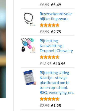
Gewaardeerd
Oorspronkelijke
Huidige
€
6.99
€
5.49
4.56
uit 5
prijs
prijs
Reservekoord voor
was:
is:
bijtketting zwart
€6.99.
€5.49.
Gewaardeerd
Oorspronkelijke
Huidige
€
2.99
€
2.75
4.69
uit 5
prijs
prijs
Bijtketting
was:
is:
Kauwketting |
€2.99.
€2.75.
Druppel | Chewelry
Gewaardeerd
Oorspronkelijke
Huidige
€
13.95
€
10.95
4.55
uit 5
prijs
prijs
Bijtketting Uitleg
was:
is:
Kaartje - stevige
€13.95.
€10.95.
plastic card om te
tonen op school,
BSO, vereniging, etc.
Gewaardeerd
Oorspronkelijke
Huidige
€
2.99
€
1.25
4.63
uit 5
prijs
prijs