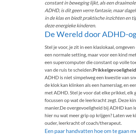
constant in beweging lijkt, als een draaimo
ADHD, is dit geen verre fantasie, maar dage
in de klas en biedt praktische inzichten en t
deze energieke kinderen.
De Wereld door ADHD-o
Stel je voor, je zit in een klaslokaal, omgev
een normale setting, maar voor een kind met 
een supercomputer die constant op volle toer
van de ruis te scheiden.
Prikkelgevoeligheid
ADHD is niet simpelweg een kwestie van snel a
de klok kan klinken als een hamerslag, en een 
met ADHD. Stel je voor dat elke prikkel, elk 
focussen op wat de leerkracht zegt. Deze kin
manier.De overgevoeligheid bij ADHD kan leid
hier nu wat meer grip op krijgen? Laten we ki
ouder, leerkracht of coach/therapeut.
Een paar handvatten hoe om te gaan me